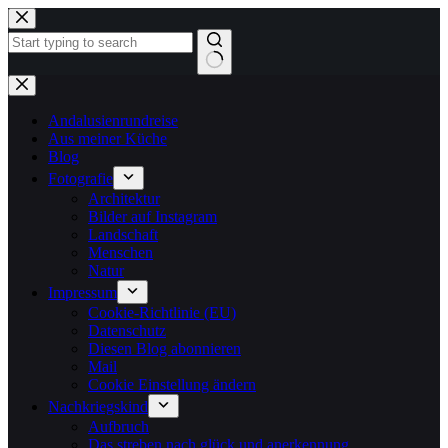
Zum
Inhalt
springen
Keine
Ergebnisse
Andalusienrundreise
Aus meiner Küche
Blog
Fotografie
Architektur
Bilder auf Instagram
Landschaft
Menschen
Natur
Impressum
Cookie-Richtlinie (EU)
Datenschutz
Diesen Blog abonnieren
Mail
Cookie Einstellung ändern
Nachkriegskind
Aufbruch
Das streben nach glück und anerkennung