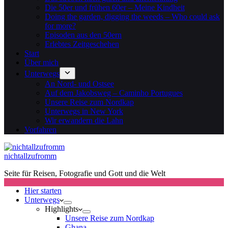
Die 50er und frühen 60er – Meine Kindheit
Doing the garden, digging the weeds – Who could ask
for more?
Episoden aus den 50ern
Erlebtes Zeitgeschehen
Start
Über mich
Unterwegs
An Nord- und Ostsee
Auf dem Jakobsweg – Caminho Portugues
Unsere Reise zum Nordkap
Unterwegs in New York
Wir erwandern die Lahn
Vorfahren
nichtallzufromm
Seite für Reisen, Fotografie und Gott und die Welt
Hier starten
Unterwegs
Highlights
Unsere Reise zum Nordkap
Ghana