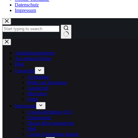
Datenschutz
Impressum
Zum
Inhalt
springen
Keine
Ergebnisse
Andalusienrundreise
Aus meiner Küche
Blog
Fotografie
Architektur
Bilder auf Instagram
Landschaft
Menschen
Natur
Impressum
Cookie-Richtlinie (EU)
Datenschutz
Diesen Blog abonnieren
Mail
Cookie Einstellung ändern