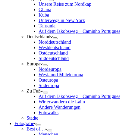
Unsere Reise zum Nordkap
Ghana
Kuba
Unterwegs in New York
Tansania
Auf dem Jakobsweg – Caminho Portugues
Deutschland
Norddeutschland
Westdeutschland
Ostdeutschland
Süddeutschland
Europa
Nordeuropa
West- und Mitteleuropa
Osteuropa
Südeuropa
Zu Fuß
Auf dem Jakobsweg – Caminho Portugues
Wir erwandern die Lahn
Andere Wanderungen
Fotowalks
Städte
Fotografie
Best of…
Menschen