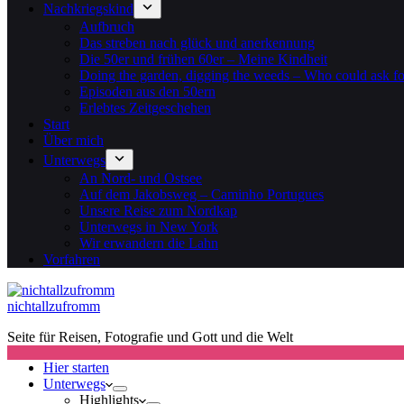
Nachkriegskind
Aufbruch
Das streben nach glück und anerkennung
Die 50er und frühen 60er – Meine Kindheit
Doing the garden, digging the weeds – Who could ask f
Episoden aus den 50ern
Erlebtes Zeitgeschehen
Start
Über mich
Unterwegs
An Nord- und Ostsee
Auf dem Jakobsweg – Caminho Portugues
Unsere Reise zum Nordkap
Unterwegs in New York
Wir erwandern die Lahn
Vorfahren
nichtallzufromm
Seite für Reisen, Fotografie und Gott und die Welt
Hier starten
Unterwegs
Highlights