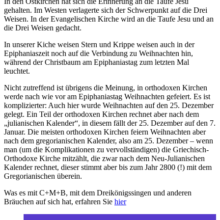
In den Ostkirchen hat sich die Erinnerung an die Taufe Jesu
gehalten. Im Westen verlagerte sich der Schwerpunkt auf die Drei
Weisen. In der Evangelischen Kirche wird an die Taufe Jesu und an
die Drei Weisen gedacht.
In unserer Kiche weisen Stern und Krippe weisen auch in der
Epiphaniaszeit noch auf die Verbindung zu Weihnachten hin,
während der Christbaum am Epiphaniastag zum letzten Mal
leuchtet.
Nicht zutreffend ist übrigens die Meinung, in orthodoxen Kirchen
werde nach wie vor am Epiphaniastag Weihnachten gefeiert. Es ist
komplizierter: Auch hier wurde Weihnachten auf den 25. Dezember
gelegt. Ein Teil der orthodoxen Kirchen rechnet aber nach dem
„julianischen Kalender“, in diesem fällt der 25. Dezember auf den 7.
Januar. Die meisten orthodoxen Kirchen feiern Weihnachten aber
nach dem gregorianischen Kalender, also am 25. Dezember – wenn
man (um die Komplikationen zu vervollständigen) die Griechisch-
Orthodoxe Kirche mitzählt, die zwar nach dem Neu-Julianischen
Kalender rechnet, dieser stimmt aber bis zum Jahr 2800 (!) mit dem
Gregorianischen überein.
Was es mit C+M+B, mit dem Dreikönigssingen und anderen
Bräuchen auf sich hat, erfahren Sie
hier