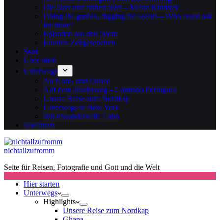
Die 50er und frühen 60er – Meine Kindheit
Doing the garden, digging the weeds – Who could ask
for more?
Episoden aus den 50ern
Erlebtes Zeitgeschehen
Start
Über mich
Unterwegs
An Nord- und Ostsee
Auf dem Jakobsweg – Caminho Portugues
Unsere Reise zum Nordkap
Unterwegs in New York
Wir erwandern die Lahn
Vorfahren
nichtallzufromm
Seite für Reisen, Fotografie und Gott und die Welt
Hier starten
Unterwegs
Highlights
Unsere Reise zum Nordkap
Ghana