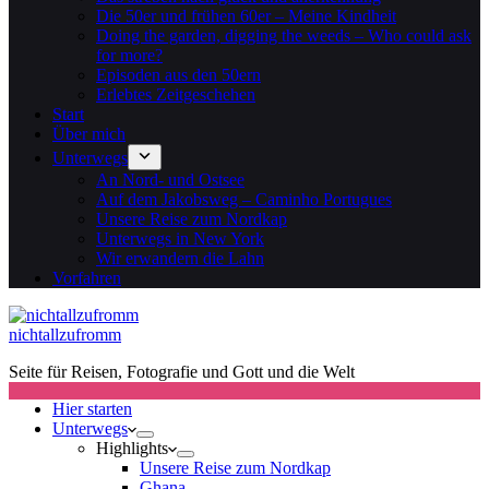
Die 50er und frühen 60er – Meine Kindheit
Doing the garden, digging the weeds – Who could ask
for more?
Episoden aus den 50ern
Erlebtes Zeitgeschehen
Start
Über mich
Unterwegs
An Nord- und Ostsee
Auf dem Jakobsweg – Caminho Portugues
Unsere Reise zum Nordkap
Unterwegs in New York
Wir erwandern die Lahn
Vorfahren
nichtallzufromm
Seite für Reisen, Fotografie und Gott und die Welt
Hier starten
Unterwegs
Highlights
Unsere Reise zum Nordkap
Ghana