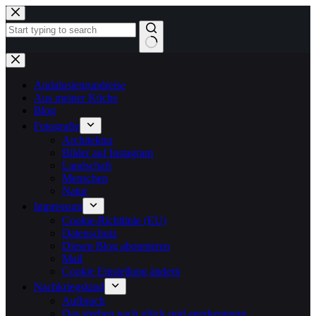
Zum
Inhalt
springen
Keine
Ergebnisse
Andalusienrundreise
Aus meiner Küche
Blog
Fotografie
Architektur
Bilder auf Instagram
Landschaft
Menschen
Natur
Impressum
Cookie-Richtlinie (EU)
Datenschutz
Diesen Blog abonnieren
Mail
Cookie Einstellung ändern
Nachkriegskind
Aufbruch
Das streben nach glück und anerkennung