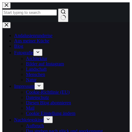
Zum
Inhalt
springen
Keine
Ergebnisse
Andalusienrundreise
Aus meiner Küche
Blog
Fotografie
Architektur
Bilder auf Instagram
Landschaft
Menschen
Natur
Impressum
Cookie-Richtlinie (EU)
Datenschutz
Diesen Blog abonnieren
Mail
Cookie Einstellung ändern
Nachkriegskind
Aufbruch
Das streben nach glück und anerkennung