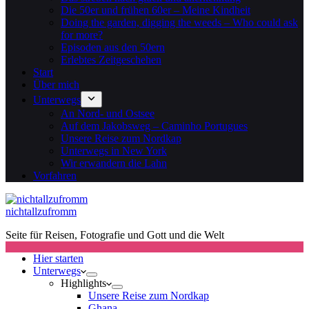
Die 50er und frühen 60er – Meine Kindheit
Doing the garden, digging the weeds – Who could ask
for more?
Episoden aus den 50ern
Erlebtes Zeitgeschehen
Start
Über mich
Unterwegs
An Nord- und Ostsee
Auf dem Jakobsweg – Caminho Portugues
Unsere Reise zum Nordkap
Unterwegs in New York
Wir erwandern die Lahn
Vorfahren
nichtallzufromm
Seite für Reisen, Fotografie und Gott und die Welt
Hier starten
Unterwegs
Highlights
Unsere Reise zum Nordkap
Ghana